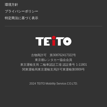
環境方針
プライバシーポリシー
特定商法に基づく表示
古物商許可 第308762417322号
東京都レンタカー協会会員
東京運輸支局 二輪車認証工場 認証番号 1-11801
関東運輸局東京運輸支局許可東運輸第0809号
2024 TEITO Mobility Service.CO.LTD.