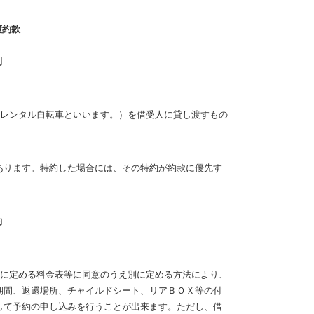
渡約款
則
レンタル自転車といいます。）を借受人に貸し渡すもの
あります。特約した場合には、その特約が約款に優先す
約
に定める料金表等に同意のうえ別に定める方法により、
期間、返還場所、チャイルドシート、リアＢＯＸ等の付
して予約の申し込みを行うことが出来ます。ただし、借